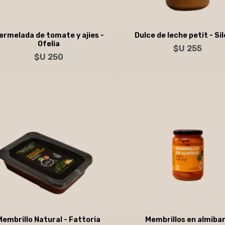
ermelada de tomate y ajies -
Dulce de leche petit - Si
Ofelia
$U 255
Agregar al carrito
Agregar al carrito
$U 250
Membrillo Natural - Fattoria
Membrillos en almibar