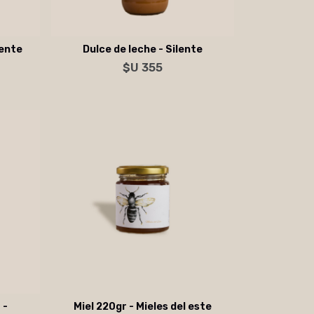
lente
Dulce de leche - Silente
$U 355
Agregar al carrito
 -
Miel 220gr - Mieles del este