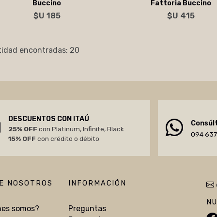
Buccino
Fattoria Buccino
Agregar al carrito
Agregar al carrito
$U 185
$U 415
idad encontradas: 20
DESCUENTOS CON ITAÚ
Consúl
25% OFF
con Platinum, Infinite, Black
094 637
15% OFF
con crédito o débito
E NOSOTROS
INFORMACIÓN
N
nes somos?
Preguntas