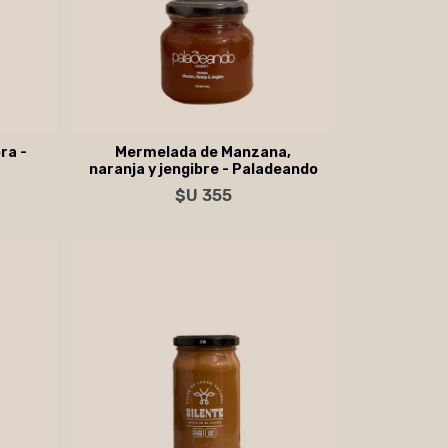
ra -
Mermelada de Manzana,
naranja y jengibre - Paladeando
Agregar al carrito
$U 355